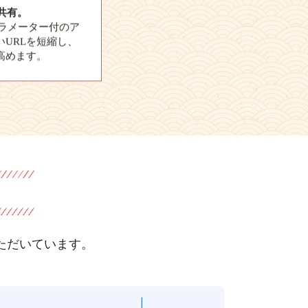
共有。
パラメーター付のア
URLを短縮し、
高めます。
ただいています。