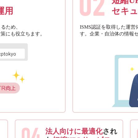
02
短縮U
運用
セキュ
きるため、
ISMS認証を取得した運
対策にも役立ちます。
す。企業・自治体の情報
04
法人向けに最適化
され