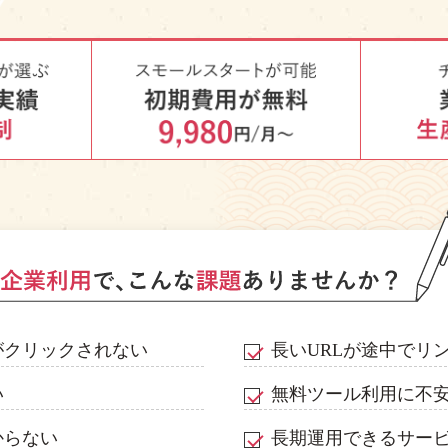
がクリックされない
長いURLが途中でリ
い
無料ツール利用に不
からない
長期運用できるサー