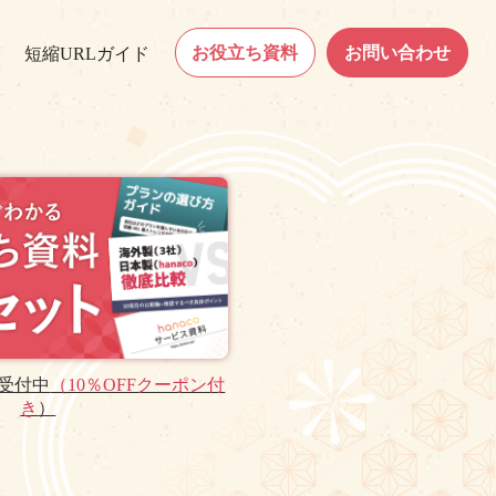
お役立ち資料
お問い合わせ
短縮URLガイド
受付中
（10％OFFクーポン付
き
）