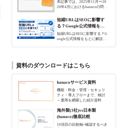
向 | hanaco導入企業50社の
本記事では、2025年11月〜20
実データから見えたプラ
26年4月におけるhanacoの問い
合わせ・契約データをもと
ン選択の傾向
に、直近50社の実データを分
短縮URLはSEOに影響す
析しました。実際に企業が選
る？Google公式情報をも
択したプランや選定理由か
とに解説
ら、法人向けURL管理サービ
短縮URLはSEOに影響する？G
スの最新トレンドを読み解き
oogle公式情報をもとに解説本
ます。
記事では、2025年11月〜2026
年4月におけるhanacoの問い合
わせ・契約データをもとに、
直近50社の実データを分析し
資料のダウンロードはこちら
ました。実際に企業が選択し
たプランや選定理由から、法
人向けURL管理サービスの最
新トレンドを読み解きます。
hanacoサービス資料
機能・料金・管理・セキュリ
ティ・導入フローまで、検討
～運用を網羅した紹介資料
海外製(3社)vs日本製
(hanaco)徹底比較
10項目の比較軸+確認するべき