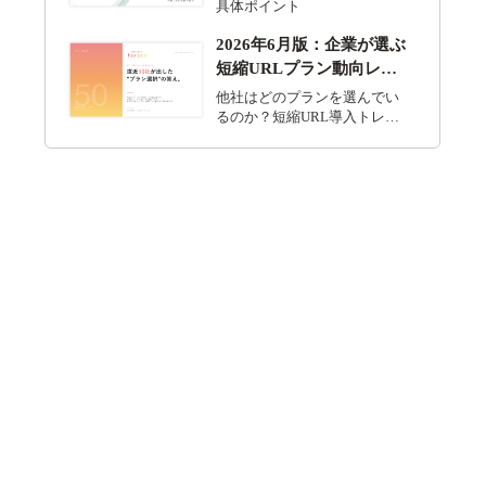
具体ポイント
2026年6月版：企業が選ぶ
短縮URLプラン動向レポ
ート
他社はどのプランを選んでい
るのか？短縮URL導入トレン
ド分析