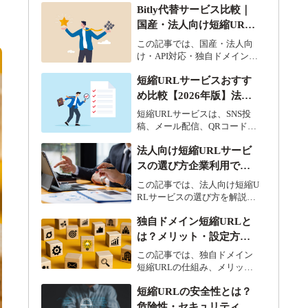
Bitly代替サービス比較｜
ます。
国産・法人向け短縮URL
を選ぶなら？【2026年
この記事では、国産・法人向
版】
け・API対応・独自ドメイン対
応の観点から、Bitly代替候補
短縮URLサービスおすす
を比較します。
め比較【2026年版】法
人・企業向けの選び方を
短縮URLサービスは、SNS投
解説
稿、メール配信、QRコード、
広告運用など、さまざまなシ
法人向け短縮URLサービ
ーンで利用されています。
スの選び方企業利用で確
認したいポイントを解説
この記事では、法人向け短縮U
RLサービスの選び方を解説し
ます。
独自ドメイン短縮URLと
は？メリット・設定方
法・法人利用のポイント
この記事では、独自ドメイン
を解説
短縮URLの仕組み、メリッ
ト、設定方法、法人利用のポ
短縮URLの安全性とは？
イントを解説します。
危険性・セキュリティ対