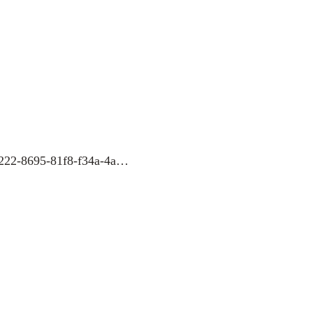
-4222-8695-81f8-f34a-4a…