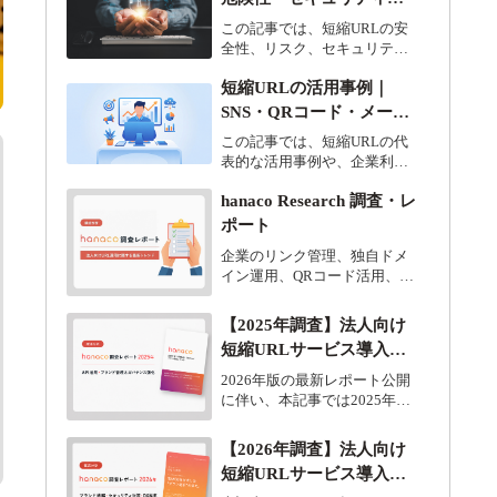
策・企業利用のポイント
この記事では、短縮URLの安
を解説
全性、リスク、セキュリティ
対策、企業利用時に確認した
短縮URLの活用事例｜
いポイントを解説します。
SNS・QRコード・メー
ル・広告での使い方を解
この記事では、短縮URLの代
説
表的な活用事例や、企業利用
でのメリット、運用時のポイ
hanaco Research 調査・レ
ントを分かりやすく解説しま
す。
ポート
企業のリンク管理、独自ドメ
イン運用、QRコード活用、AP
I連携、アクセス解析など、法
人向けURL管理に関する最新
【2025年調査】法人向け
トレンドや実データを定期的
短縮URLサービス導入動
に分析・発信しています。
向調査 | hanaco導入企業50
2026年版の最新レポート公開
社の実データから見えた
に伴い、本記事では2025年時
点で実施した「短縮URLサー
プラン選の傾向
ビス導入トレンド調査」の内
【2026年調査】法人向け
容をアーカイブとしてご紹介
短縮URLサービス導入動
します。